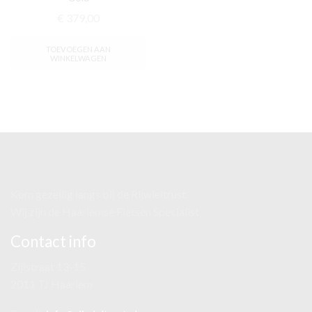
€
379,00
TOEVOEGEN AAN
WINKELWAGEN
Kom gezellig langs bij de Rijwieltrust.
Wij zijn de Haarlemse Fietsen Specialist
Contact info
Zijlstraat 13-15
2011 TJ Haarlem