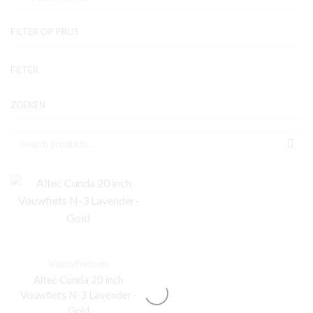
FILTER OP PRIJS
Mi
Ma
FILTER
pri
pri
ZOEKEN
Zoek naar:
SEA
Vouwfietsen
Altec Cunda 20 inch
Vouwfiets N-3 Lavender-
Gold