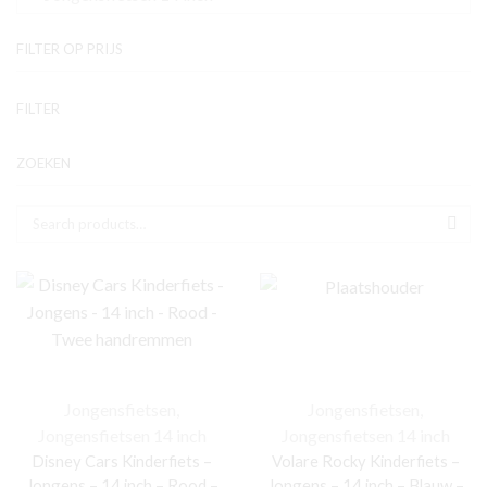
FILTER OP PRIJS
Mi
Ma
FILTER
pr
pr
ZOEKEN
Zoek naar:
SEA
Jongensfietsen
,
Jongensfietsen
,
Jongensfietsen 14 inch
Jongensfietsen 14 inch
Disney Cars Kinderfiets –
Volare Rocky Kinderfiets –
Jongens – 14 inch – Rood –
Jongens – 14 inch – Blauw –