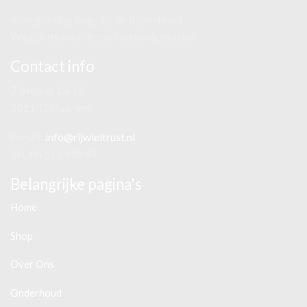
Kom gezellig langs bij de Rijwieltrust.
Wij zijn de Haarlemse Fietsen Specialist
Contact info
Zijlstraat 13-15
2011 TJ Haarlem
E-mail:
info@rijwieltrust.nl
Tel: 06 513 415 44
Belangrijke pagina's
Home
Shop
Over Ons
Onderhoud