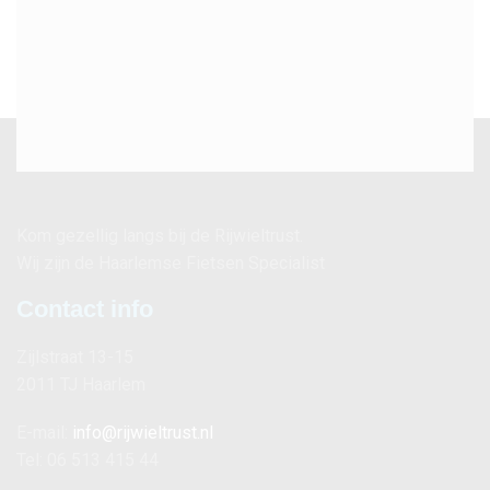
Kom gezellig langs bij de Rijwieltrust.
Wij zijn de Haarlemse Fietsen Specialist
Contact info
Zijlstraat 13-15
2011 TJ Haarlem
E-mail:
info@rijwieltrust.nl
Tel: 06 513 415 44