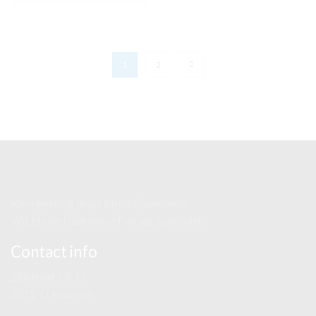
1
2
Kom gezellig langs bij de Rijwieltrust.
Wij zijn de Haarlemse Fietsen Specialist
Contact info
Zijlstraat 13-15
2011 TJ Haarlem