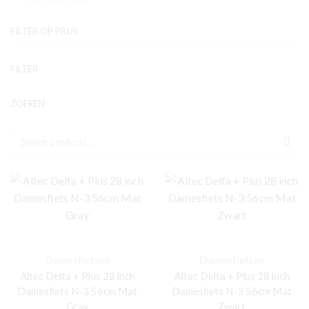
FILTER OP PRIJS
Mi
Ma
FILTER
pri
pri
ZOEKEN
Zoek naar:
SEA
Damesfietsen
Damesfietsen
Altec Delta + Plus 28 inch
Altec Delta + Plus 28 inch
Damesfiets N-3 56cm Mat
Damesfiets N-3 56cm Mat
Gray
Zwart