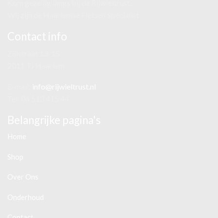
Kom gezellig langs bij de Rijwieltrust.
Wij zijn de Haarlemse Fietsen Specialist
Contact info
Zijlstraat 13-15
2011 TJ Haarlem
E-mail:
info@rijwieltrust.nl
Tel: 06 513 415 44
Belangrijke pagina's
Home
Shop
Over Ons
Onderhoud
Contact