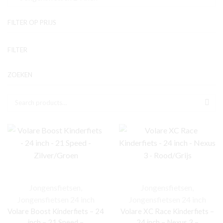
FILTER OP PRIJS
Mi
Ma
FILTER
pri
pri
ZOEKEN
Zoek naar:
SEA
Jongensfietsen
,
Jongensfietsen
,
Jongensfietsen 24 inch
Jongensfietsen 24 inch
Volare Boost Kinderfiets – 24
Volare XC Race Kinderfiets –
inch – 21 Speed –
24 inch – Nexus 3 –