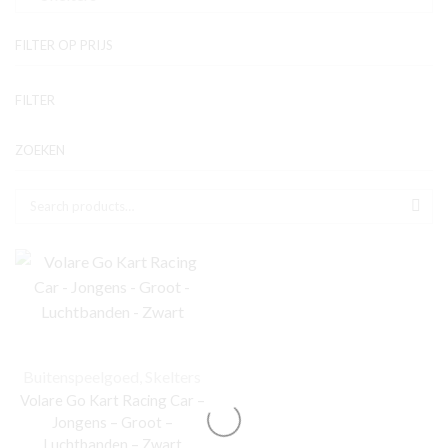
FILTER OP PRIJS
Mi
Ma
FILTER
pri
pri
ZOEKEN
Zoek naar:
SEA
Buitenspeelgoed
,
Skelters
Volare Go Kart Racing Car –
Jongens – Groot –
Luchtbanden – Zwart