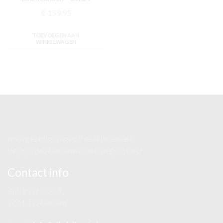
€
159,95
TOEVOEGEN AAN
WINKELWAGEN
Kom gezellig langs bij de Rijwieltrust.
Wij zijn de Haarlemse Fietsen Specialist
Contact info
Zijlstraat 13-15
2011 TJ Haarlem