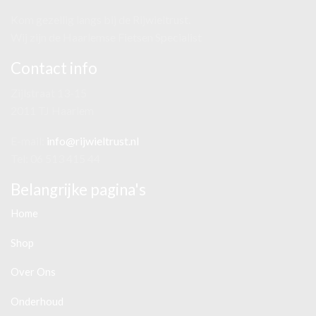
Kom gezellig langs bij de Rijwieltrust.
Wij zijn de Haarlemse Fietsen Specialist
Contact info
Zijlstraat 13-15
2011 TJ Haarlem
E-mail:
info@rijwieltrust.nl
Tel: 06 513 415 44
Belangrijke pagina's
Home
Shop
Over Ons
Onderhoud