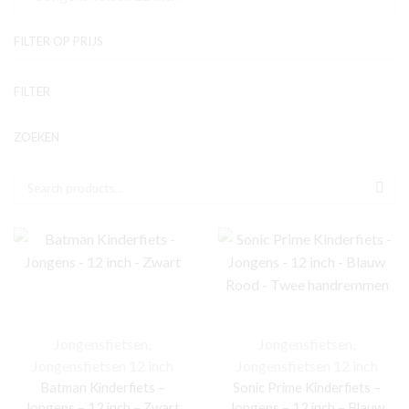
FILTER OP PRIJS
Mi
Ma
FILTER
pr
pr
ZOEKEN
Zoek naar:
SEA
Jongensfietsen
,
Jongensfietsen
,
Jongensfietsen 12 inch
Jongensfietsen 12 inch
Batman Kinderfiets –
Sonic Prime Kinderfiets –
Jongens – 12 inch – Zwart
Jongens – 12 inch – Blauw