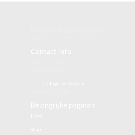
Kom gezellig langs bij de Rijwieltrust.
Wij zijn de Haarlemse Fietsen Specialist
Contact info
Zijlstraat 13-15
2011 TJ Haarlem
E-mail:
info@rijwieltrust.nl
Tel: 06 513 415 44
Belangrijke pagina's
Home
Shop