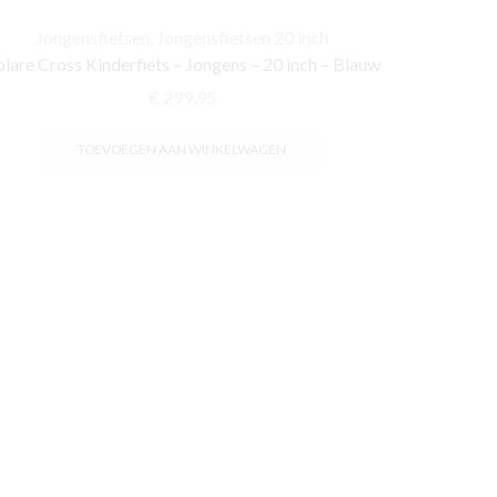
Jongensfietsen
,
Jongensfietsen 20 inch
lare Cross Kinderfiets – Jongens – 20 inch – Blauw
€
299,95
TOEVOEGEN AAN WINKELWAGEN
Jon
Volare Gr
Zwart