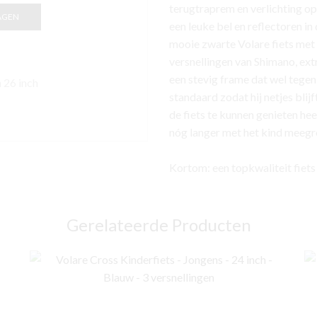
terugtraprem en verlichting op 
AGEN
een leuke bel en reflectoren in
mooie zwarte Volare fiets met 
versnellingen van Shimano, ext
een stevig frame dat wel tegen 
 26 inch
standaard zodat hij netjes blij
de fiets te kunnen genieten he
nóg langer met het kind meegro
Kortom: een topkwaliteit fiets
Gerelateerde Producten