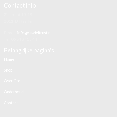
Contact info
Zijlstraat 13-15
2011 TJ Haarlem
E-mail:
info@rijwieltrust.nl
Tel: 06 513 415 44
Belangrijke pagina's
Home
Shop
Over Ons
Onderhoud
Contact