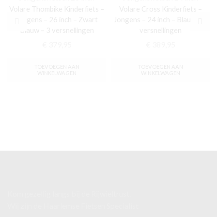
Volare Thombike Kinderfiets –
Volare Cross Kinderfiets –
Jongens – 26 inch – Zwart
Jongens – 24 inch – Blauw – 3
Blauw – 3 versnellingen
versnellingen
€
379,95
€
389,95
TOEVOEGEN AAN
TOEVOEGEN AAN
WINKELWAGEN
WINKELWAGEN
Kom gezellig langs bij de Rijwieltrust.
Wij zijn de Haarlemse Fietsen Specialist