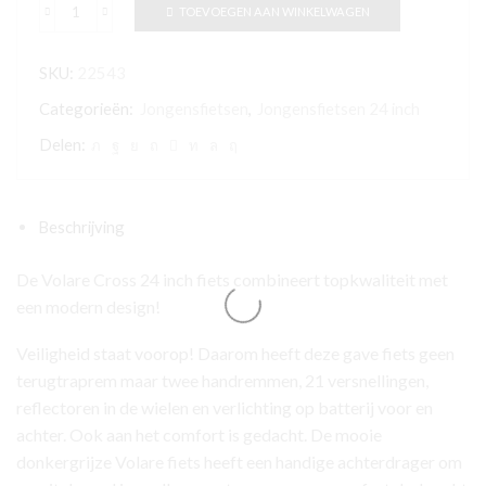
TOEVOEGEN AAN WINKELWAGEN
Volare
Cross
SKU:
22543
Kinderfiets
-
Categorieën:
Jongensfietsen
,
Jongensfietsen 24 inch
Jongens
Delen:
-
24
inch
Beschrijving
-
Grijs
De Volare Cross 24 inch fiets combineert topkwaliteit met
-
een modern design!
21
versnellingen
Veiligheid staat voorop! Daarom heeft deze gave fiets geen
-
terugtraprem maar twee handremmen, 21 versnellingen,
Twee
reflectoren in de wielen en verlichting op batterij voor en
handremmen
achter. Ook aan het comfort is gedacht. De mooie
aantal
donkergrijze Volare fiets heeft een handige achterdrager om