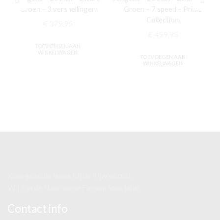
Groen – 3 versnellingen
Groen – 7 speed – Prime
Collection
€
379,95
€
459,95
TOEVOEGEN AAN
WINKELWAGEN
TOEVOEGEN AAN
WINKELWAGEN
Kom gezellig langs bij de Rijwieltrust.
Wij zijn de Haarlemse Fietsen Specialist
Contact info