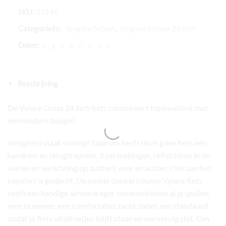
Cross
SKU:
22546
Kinderfiets
-
Categorieën:
Jongensfietsen
,
Jongensfietsen 24 inch
Jongens
Delen:
-
24
inch
Beschrijving
-
Blauw
De Volare Cross 24 inch fiets combineert topkwaliteit met
-
een modern design!
3
versnellingen
Veiligheid staat voorop! Daarom heeft deze gave fiets een
aantal
handrem en terugtraprem, 3 versnellingen, reflectoren in de
wielen en verlichting op batterij voor en achter. Ook aan het
comfort is gedacht. De mooie donkerblauwe Volare fiets
heeft een handige achterdrager om moeiteloos al je spullen
mee te nemen, een comfortabel zacht zadel, een standaard
zodat je fiets altijd netjes blijft staan en een stevig slot. Om