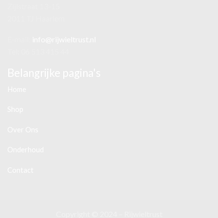
Zijlstraat 13-15
2011 TJ Haarlem
E-mail:
info@rijwieltrust.nl
Tel: 06 513 415 44
Belangrijke pagina's
Home
Shop
Over Ons
Onderhoud
Contact
Copyright © 2024 – Rijwieltrust