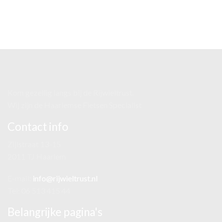
Kom gezellig langs bij de Rijwieltrust.
Wij zijn de Haarlemse Fietsen Specialist
Contact info
Zijlstraat 13-15
2011 TJ Haarlem
E-mail:
info@rijwieltrust.nl
Tel: 06 513 415 44
Belangrijke pagina's