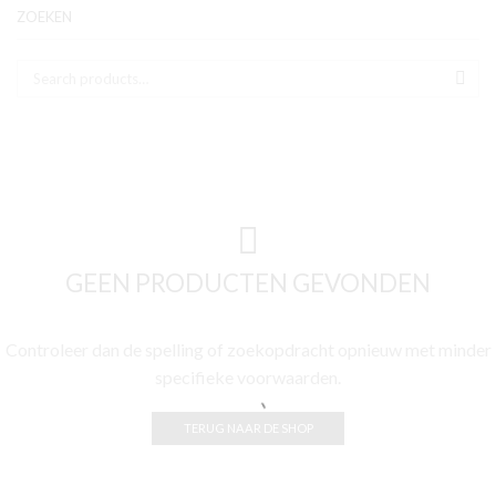
ZOEKEN
Zoek naar:
SEA
GEEN PRODUCTEN GEVONDEN
Controleer dan de spelling of zoekopdracht opnieuw met minder
specifieke voorwaarden.
TERUG NAAR DE SHOP