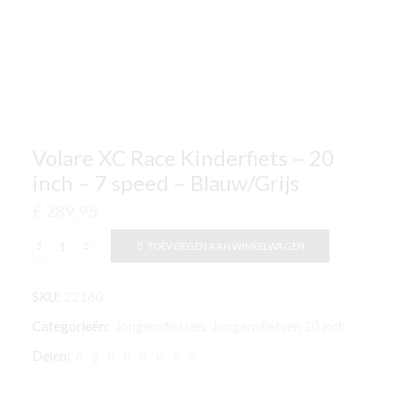
Volare XC Race Kinderfiets – 20
inch – 7 speed – Blauw/Grijs
€
289,95
TOEVOEGEN AAN WINKELWAGEN
Volare
XC
SKU:
22160
Race
Kinderfiets
Categorieën:
Jongensfietsen
,
Jongensfietsen 20 inch
-
Delen:
20
inch