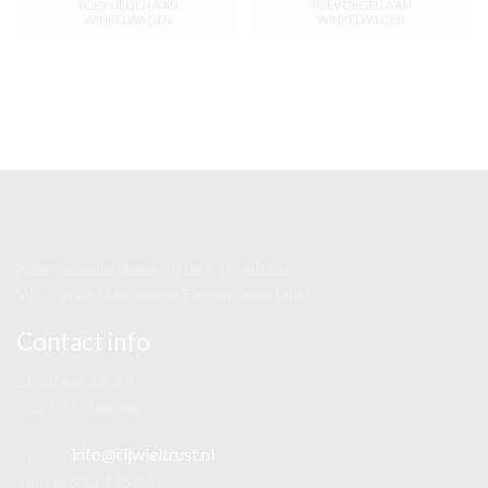
TOEVOEGEN AAN
TOEVOEGEN AAN
WINKELWAGEN
WINKELWAGEN
Kom gezellig langs bij de Rijwieltrust.
Wij zijn de Haarlemse Fietsen Specialist
Contact info
Zijlstraat 13-15
2011 TJ Haarlem
E-mail:
info@rijwieltrust.nl
Tel: 06 513 415 44