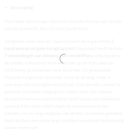
-
Beschrijving
7
speed
Voor ieder kind is naar school en vrienden fietsen een feestje
-
met de Volare XC Race 20 inch kinderfiets!
Blauw/Grijs
aantal
Veiligheid staat voorop! Daarom heeft deze gave fiets
2
handremmen en geen terugtraprem!
Daarnaast heeft de fiets
7 versnellingen van shimano met revoshifters
, reflectoren in
de wielen, reflectoren voor en achter op de fiets, een bel,
verlichting op batterijen voor en achter. De gekantelde
stuurpen zorgt voor een beter zicht op de weg, maar is
daardoor niet in hoogte verstelbaar. Ook aan het comfort is
gedacht. De mooie satijn grijze Volare fiets met blauwe
accenten heeft een comfortabel zacht zadel, een standaard
zodat je fiets netjes blijft staan, en stoere extra brede
banden. Om zo lang mogelijk van de fiets te kunnen genieten
heeft de fiets een extra lange zadelpen waardoor de fiets nóg
langer meegroeit.