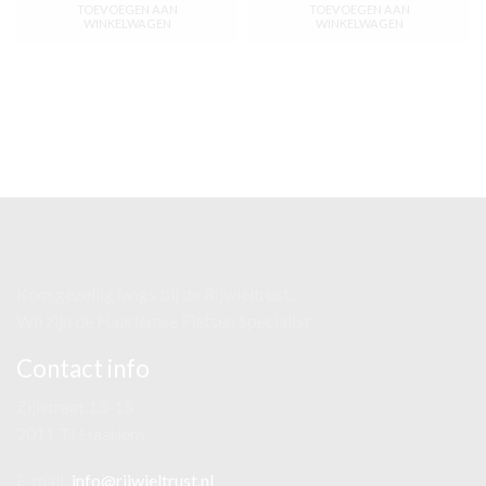
TOEVOEGEN AAN
TOEVOEGEN AAN
WINKELWAGEN
WINKELWAGEN
Kom gezellig langs bij de Rijwieltrust.
Wij zijn de Haarlemse Fietsen Specialist
Contact info
Zijlstraat 13-15
2011 TJ Haarlem
E-mail:
info@rijwieltrust.nl