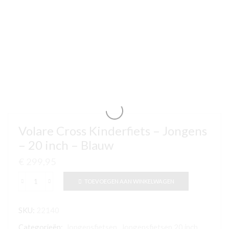
Volare Cross Kinderfiets – Jongens
– 20 inch – Blauw
€
299,95
TOEVOEGEN AAN WINKELWAGEN
Volare
Cross
SKU:
22140
Kinderfiets
-
Categorieën:
Jongensfietsen
,
Jongensfietsen 20 inch