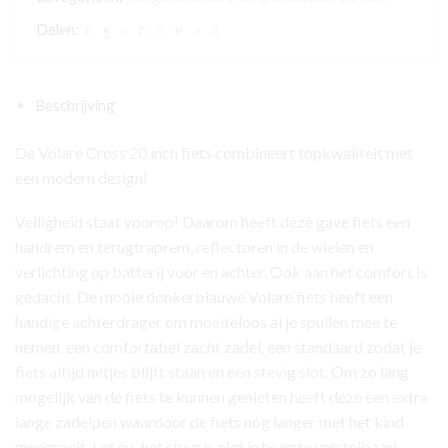
Jongens
Delen:
-
20
inch
Beschrijving
-
Blauw
De Volare Cross 20 inch fiets combineert topkwaliteit met
aantal
een modern design!
Veiligheid staat voorop! Daarom heeft deze gave fiets een
handrem en terugtraprem, reflectoren in de wielen en
verlichting op batterij voor en achter. Ook aan het comfort is
gedacht. De mooie donkerblauwe Volare fiets heeft een
handige achterdrager om moeiteloos al je spullen mee te
nemen, een comfortabel zacht zadel, een standaard zodat je
fiets altijd netjes blijft staan en een stevig slot. Om zo lang
mogelijk van de fiets te kunnen genieten heeft deze een extra
lange zadelpen waardoor de fiets nóg langer met het kind
meegroeit. Let op, het stuur is niet in hoogte verstelbaar!