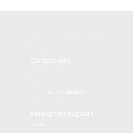
Kom gezellig langs bij de Rijwieltrust.
Wij zijn de Haarlemse Fietsen Specialist
Contact info
Zijlstraat 13-15
2011 TJ Haarlem
E-mail:
info@rijwieltrust.nl
Tel: 06 513 415 44
Belangrijke pagina's
Home