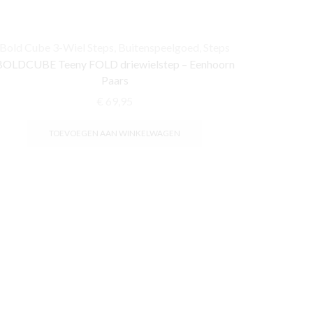
Bold Cube 3-Wiel Steps
,
Buitenspeelgoed
,
Steps
BOLDCUBE Teeny FOLD driewielstep – Eenhoorn
Paars
€
69,95
TOEVOEGEN AAN WINKELWAGEN
Bui
Volare