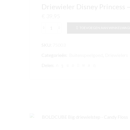
Driewieler Disney Princess 
€
39,95
TOEVOEGEN AAN WINKELWAG
Driewieler
Disney
SKU:
75003
Princess
-
Categorieën:
Buitenspeelgoed
,
Driewielers
Meisjes
Delen:
-
Roze
aantal