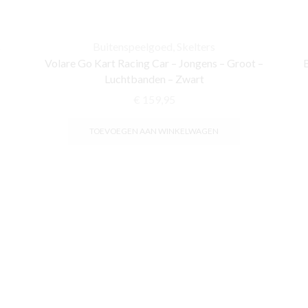
s
Buitenspeelgoed
,
Skelters
Volare Go Kart Racing Car – Jongens – Groot –
Luchtbanden – Zwart
€
159,95
TOEVOEGEN AAN WINKELWAGEN