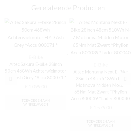
800071
Gerelateerde Producten
*Lader
800053
aantal
E-Bike
Altec Sakura E-bike 28inch
E-Bike
50cm 468Wh Achterwielmotor
Altec Montana Next E-Bike
HYD Ash Grey *Accu 800071 *
28inch 48cm 518Wh N-7
Motinova Midden Motor
€
1.099,00
65Nm Mat Zwart *Phylion
Accu 800039 *Lader 800040
TOEVOEGEN AAN
WINKELWAGEN
€
1.579,00
TOEVOEGEN AAN
WINKELWAGEN