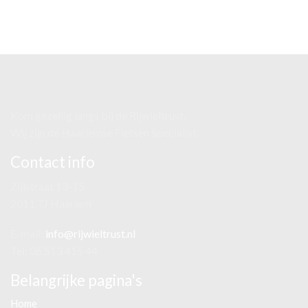
Kom gezellig langs bij de Rijwieltrust.
Wij zijn de Haarlemse Fietsen Specialist
Contact info
Zijlstraat 13-15
2011 TJ Haarlem
E-mail:
info@rijwieltrust.nl
Tel: 06 513 415 44
Belangrijke pagina's
Home