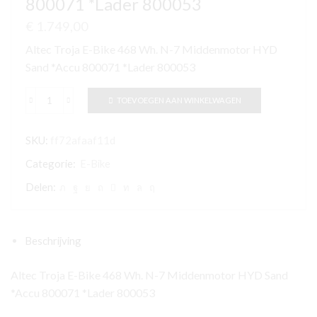
800071 *Lader 800053
€
1.749,00
Altec Troja E-Bike 468 Wh. N-7 Middenmotor HYD
Sand *Accu 800071 *Lader 800053
TOEVOEGEN AAN WINKELWAGEN
Altec
Troja
SKU:
ff72afaaf11d
E-
Bike
Categorie:
E-Bike
468
Delen:
Wh.
N-
7
Beschrijving
Middenmotor
HYD
Altec Troja E-Bike 468 Wh. N-7 Middenmotor HYD Sand
Sand
*Accu 800071 *Lader 800053
*Accu