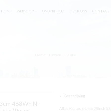
HOME
WEBSHOP
ONDERHOUD
OVER ONS
CONTACT
Home
Fietsen
E-Bike
Beschrijving
 53cm 468Wh N-
Altec Kratos E-bike 28inch 
rijs *Pytes