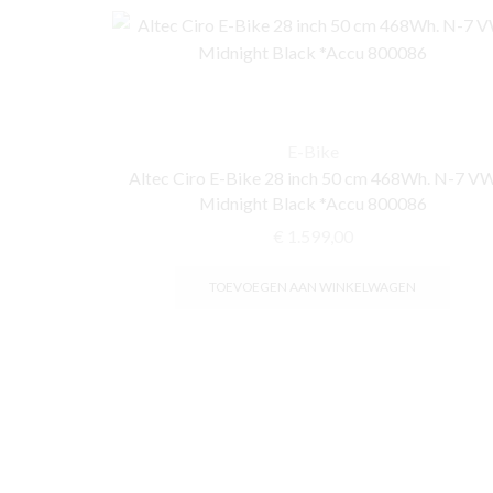
Steel
Grijs
*Pytes
Accu
800052
*Lader
E-Bike
800053
Altec Ciro E-Bike 28 inch 50 cm 468Wh. N-7 V
aantal
Midnight Black *Accu 800086
€
1.599,00
TOEVOEGEN AAN WINKELWAGEN