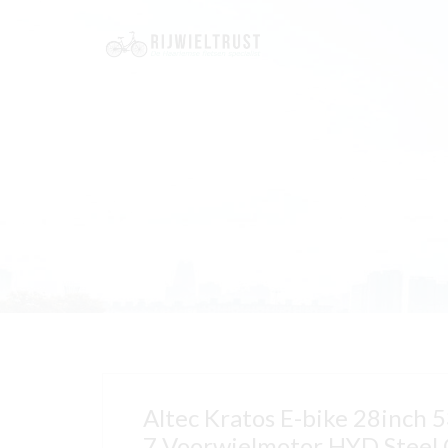
Altec Kratos E-bike 28inch
7 Voorwielmotor HYD Steel G