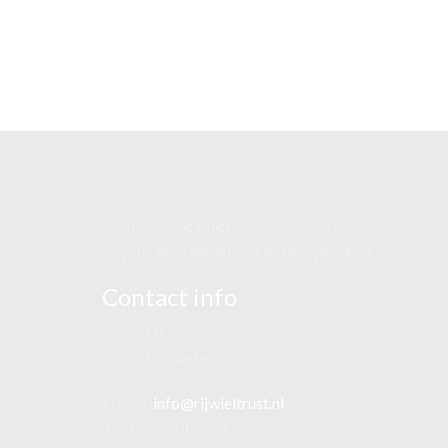
Kom gezellig langs bij de Rijwieltrust.
Wij zijn de Haarlemse Fietsen Specialist
Contact info
Zijlstraat 13-15
2011 TJ Haarlem
E-mail:
info@rijwieltrust.nl
Tel: 06 513 415 44