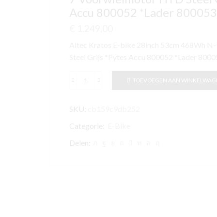
Accu 800052 *Lader 800053
€
1.249,00
Altec Kratos E-bike 28inch 53cm 468Wh N
Steel Grijs *Pytes Accu 800052 *Lader 800
TOEVOEGEN AAN WINKELWAG
Altec
Kratos
SKU:
cb159c9db252
E-
bike
Categorie:
E-Bike
28inch
Delen:
53cm
468Wh
N-
7
Voorwielmotor
HYD