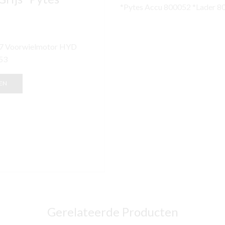
*Pytes Accu 800052 *Lader 8
-7 Voorwielmotor HYD
053
EN
Gerelateerde Producten