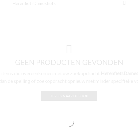
Zoek naar:
SEAR
GEEN PRODUCTEN GEVONDEN
 items die overeenkomen met uw zoekopdracht
HerenfietsDamesf
dan de spelling of zoekopdracht opnieuw met minder specifieke 
TERUG NAAR DE SHOP