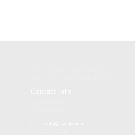
Kom gezellig langs bij de Rijwieltrust.
Wij zijn de Haarlemse Fietsen Specialist
Contact info
Zijlstraat 13-15
2011 TJ Haarlem
E-mail:
info@rijwieltrust.nl
Tel: 06 513 415 44